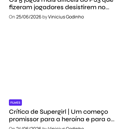
fizeram jogadores desistirem no
meio do caminho
On
25/06/2026
by
Vinicius Godinho
FILMES
Crítica de Supergirl | Um começo
promissor para a heroína e para o
novo DCU
On
24/06/2026
by
Vinicius Godinho