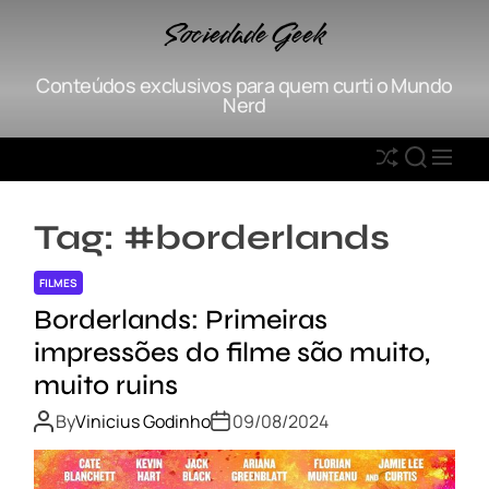
S
Sociedade Geek
k
i
Conteúdos exclusivos para quem curti o Mundo
p
Nerd
t
o
S
S
M
c
h
E
E
o
u
A
N
n
Tag:
#borderlands
ff
R
U
t
l
C
e
FILMES
e
H
n
Borderlands: Primeiras
t
impressões do filme são muito,
muito ruins
By
Vinicius Godinho
09/08/2024