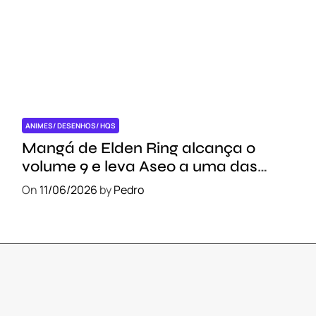
ANIMES/ DESENHOS/ HQS
Mangá de Elden Ring alcança o
volume 9 e leva Aseo a uma das
regiões mais importantes das Terras
On
11/06/2026
by
Pedro
Intermédias