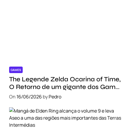
GAMES
The Legende Zelda Ocarina of Time,
O Retorno de um gigante dos Games
!!!
On
16/06/2026
by
Pedro