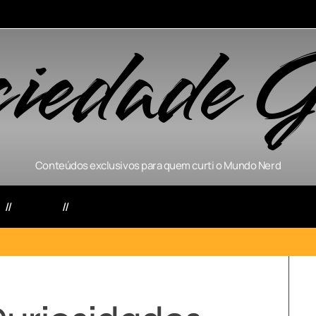
ciedade G
Conteúdos exclusivos para quem curti o Mundo Nerd
s
Séries
Games