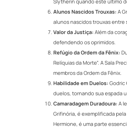
Slytherin quando este último d
Alunos Nascidos Trouxas:
A Gr
alunos nascidos trouxas entre s
Valor da Justiça:
Além da corage
defendendo os oprimidos.
Refúgio da Ordem da Fênix:
Du
Relíquias da Morte”. A Sala Pr
membros da Ordem da Fênix.
Habilidade em Duelos:
Godric 
duelos, tornando sua espada um
Camaradagem Duradoura:
A l
Grifinória, é exemplificada pel
Hermione, é uma parte essenci