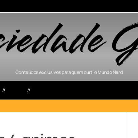
ciedade G
Conteúdos exclusivos para quem curti o Mundo Nerd
s
Séries
Games