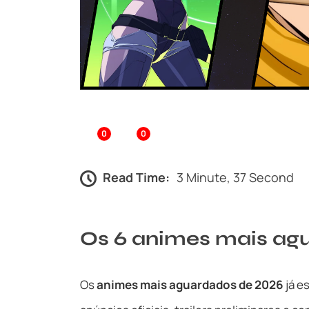
0
0
Read Time:
3 Minute, 37 Second
Os 6 animes mais ag
Os
animes mais aguardados de 2026
já e