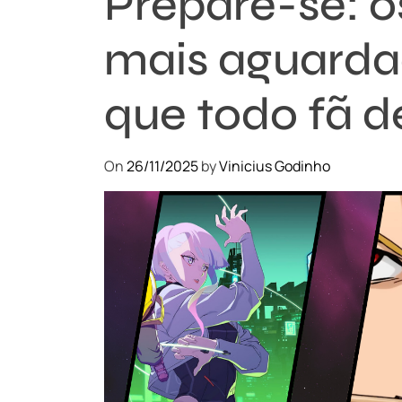
Prepare-se: o
mais aguarda
que todo fã d
On
26/11/2025
by
Vinicius Godinho