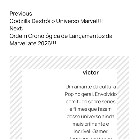
N
Previous:
a
Godzilla Destrói o Universo Marvel!!!
v
Next:
e
Ordem Cronológica de Lançamentos da
g
Marvel até 2026!!!
a
ç
ã
o
victor
d
e
Um amante da cultura
P
Pop no geral. Envolvido
o
com tudo sobre séries
s
e filmes que fazem
t
desse universo ainda
mais brilhante e
incrível. Gamer
também nas horas