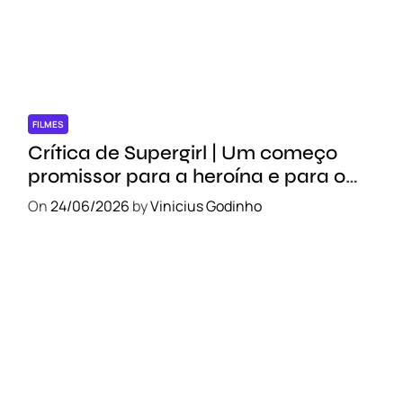
FILMES
Crítica de Supergirl | Um começo
promissor para a heroína e para o
novo DCU
On
24/06/2026
by
Vinicius Godinho