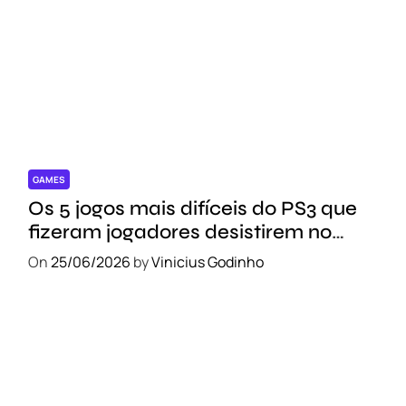
GAMES
Os 5 jogos mais difíceis do PS3 que
fizeram jogadores desistirem no
meio do caminho
On
25/06/2026
by
Vinicius Godinho