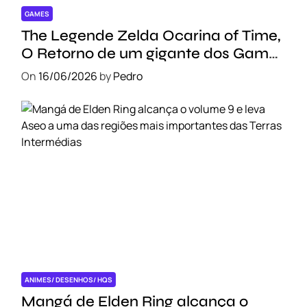
GAMES
The Legende Zelda Ocarina of Time,
O Retorno de um gigante dos Games
!!!
On
16/06/2026
by
Pedro
ANIMES/ DESENHOS/ HQS
Mangá de Elden Ring alcança o