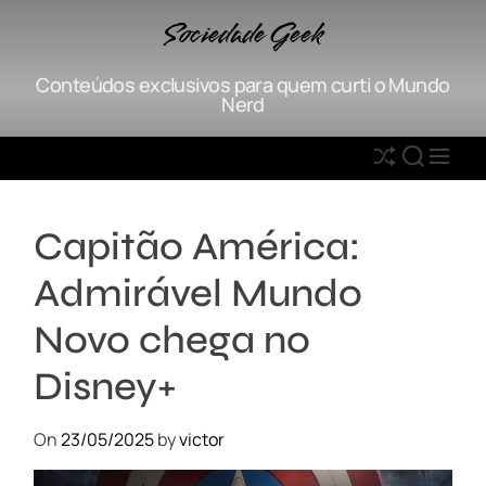
S
Sociedade Geek
k
i
Conteúdos exclusivos para quem curti o Mundo
p
Nerd
t
o
S
S
M
c
h
E
E
o
u
A
N
n
Capitão América:
ff
R
U
t
l
C
e
Admirável Mundo
e
H
n
t
Novo chega no
Disney+
On
23/05/2025
by
victor