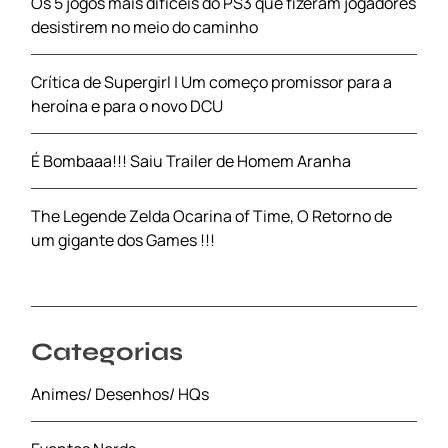
Os 5 jogos mais difíceis do PS3 que fizeram jogadores
desistirem no meio do caminho
Crítica de Supergirl | Um começo promissor para a
heroína e para o novo DCU
É Bombaaa!!! Saiu Trailer de Homem Aranha
The Legende Zelda Ocarina of Time, O Retorno de
um gigante dos Games !!!
Categorias
Animes/ Desenhos/ HQs