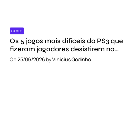
GAMES
Os 5 jogos mais difíceis do PS3 que
fizeram jogadores desistirem no
meio do caminho
On
25/06/2026
by
Vinicius Godinho