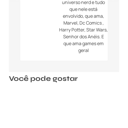
s
universo nerd e tudo
t
que nele está
envolvido, que ama,
Marvel, Dc Comics ,
Harry Potter, Star Wars,
Senhor dos Anéis. E
que ama games em
geral
Você pode gostar