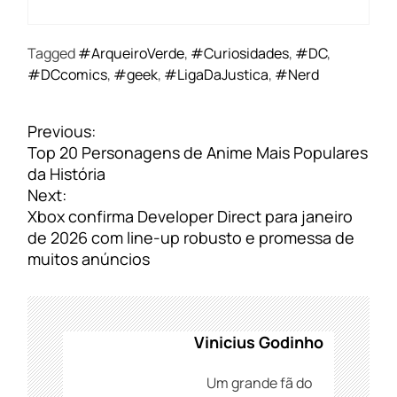
Tagged
#ArqueiroVerde
,
#Curiosidades
,
#DC
,
#DCcomics
,
#geek
,
#LigaDaJustica
,
#Nerd
N
Previous:
a
Top 20 Personagens de Anime Mais Populares
v
da História
e
Next:
g
Xbox confirma Developer Direct para janeiro
a
de 2026 com line-up robusto e promessa de
ç
muitos anúncios
ã
o
d
e
Vinicius Godinho
P
o
Um grande fã do