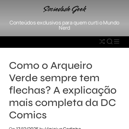
S
Sociedade Geek
k
i
Conteúdos exclusivos para quem curti o Mundo
p
Nerd
t
o
S
S
M
c
h
E
E
o
u
A
N
n
Como o Arqueiro
ff
R
U
t
l
C
e
Verde sempre tem
e
H
n
t
flechas? A explicação
mais completa da DC
Comics