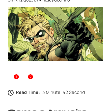
On
17/12/2025
by
Vinicius Godinho
8
0
Read Time:
3 Minute, 42 Second