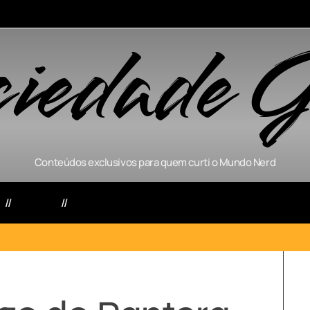
ciedade G
Conteúdos exclusivos para quem curti o Mundo Nerd
s
Séries
Games