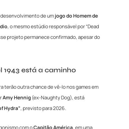
 o desenvolvimento de um
jogo do Homem de
dio
, o mesmo estúdio responsável por “Dead
sse projeto permanece confirmado, apesar do
l 1943 está a caminho
ra terão outra chance de vê-lo nos games em
or
Amy Hennig
(ex-Naughty Dog), está
of Hydra”
, previsto para 2026.
tagonismo com o
Capitão América
, em uma