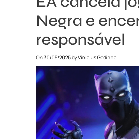
EA cancela jo
Negra e encer
responsável
On
30/05/2025
by
Vinicius Godinho