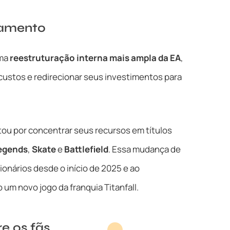
lamento
uma
reestruturação interna mais ampla da EA
,
custos e redirecionar seus investimentos para
ou por concentrar seus recursos em títulos
egends
,
Skate
e
Battlefield
. Essa mudança de
onários desde o início de 2025 e ao
um novo jogo da franquia Titanfall.
e os fãs