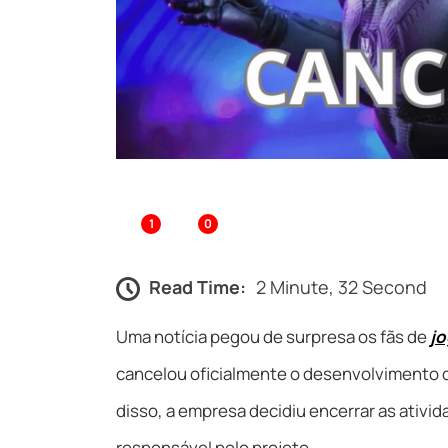
1
0
Read Time:
2 Minute, 32 Second
Uma notícia pegou de surpresa os fãs de
j
cancelou oficialmente o desenvolvimento 
disso, a empresa decidiu encerrar as ativi
responsável pelo projeto.