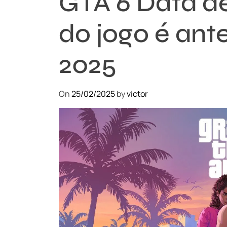
GTA 6 Data d
do jogo é an
2025
On
25/02/2025
by
victor