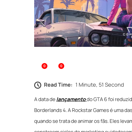
0
0
Read Time:
1 Minute, 51 Second
A data de
lançamento
do GTA 6 foi reduzi
Borderlands 4. A Rockstar Games é uma da
quando se trata de animar os fãs. Eles le
constroem ciclos de marketing cuidadosa