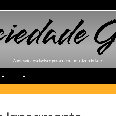
ciedade G
Conteúdos exclusivos para quem curti o Mundo Nerd
s
Séries
Games