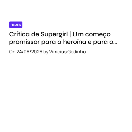
FILMES
Crítica de Supergirl | Um começo
promissor para a heroína e para o
novo DCU
On
24/06/2026
by
Vinicius Godinho