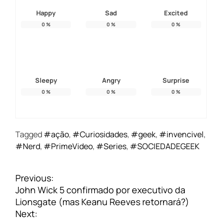
Happy
Sad
Excited
0
%
0
%
0
%
Sleepy
Angry
Surprise
0
%
0
%
0
%
Tagged
#ação
,
#Curiosidades
,
#geek
,
#invencivel
,
#Nerd
,
#PrimeVideo
,
#Series
,
#SOCIEDADEGEEK
N
Previous:
a
John Wick 5 confirmado por executivo da
v
Lionsgate (mas Keanu Reeves retornará?)
e
Next: