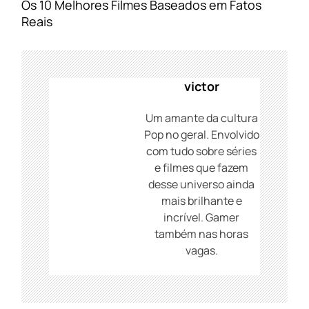
g
Os 10 Melhores Filmes Baseados em Fatos
a
Reais
ç
ã
o
d
victor
e
P
Um amante da cultura
o
Pop no geral. Envolvido
s
com tudo sobre séries
t
e filmes que fazem
desse universo ainda
mais brilhante e
incrível. Gamer
também nas horas
vagas.