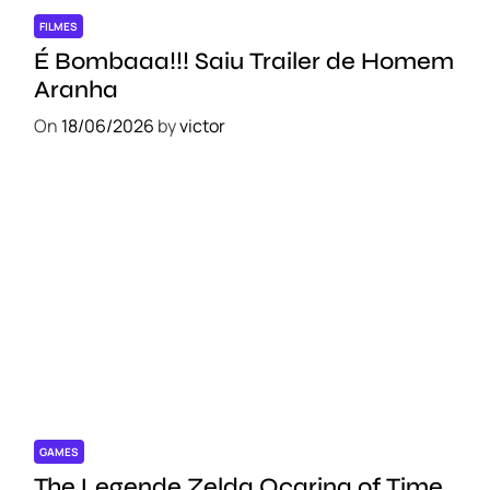
FILMES
É Bombaaa!!! Saiu Trailer de Homem
Aranha
On
18/06/2026
by
victor
GAMES
The Legende Zelda Ocarina of Time,