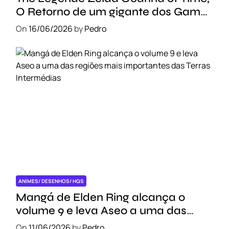
O Retorno de um gigante dos Games
!!!
On
16/06/2026
by
Pedro
ANIMES/ DESENHOS/ HQS
Mangá de Elden Ring alcança o
volume 9 e leva Aseo a uma das
regiões mais importantes das Terras
On
11/06/2026
by
Pedro