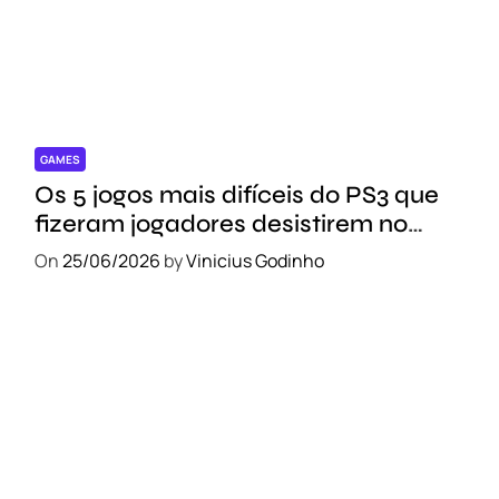
GAMES
Os 5 jogos mais difíceis do PS3 que
fizeram jogadores desistirem no
meio do caminho
On
25/06/2026
by
Vinicius Godinho