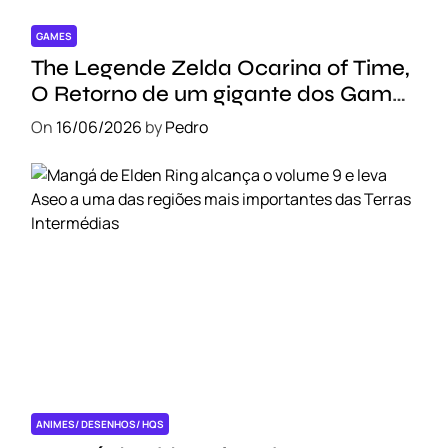
GAMES
The Legende Zelda Ocarina of Time,
O Retorno de um gigante dos Games
!!!
On
16/06/2026
by
Pedro
ANIMES/ DESENHOS/ HQS