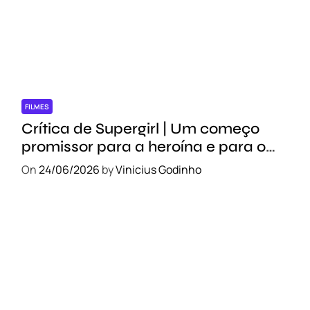
FILMES
Crítica de Supergirl | Um começo
promissor para a heroína e para o
novo DCU
On
24/06/2026
by
Vinicius Godinho