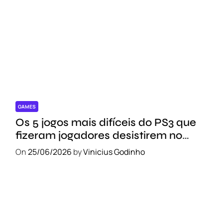
GAMES
Os 5 jogos mais difíceis do PS3 que
fizeram jogadores desistirem no
meio do caminho
On
25/06/2026
by
Vinicius Godinho