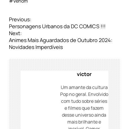
#Venom
N
Previous:
a
Personagens Urbanos da DC COMICS !!!
v
Next:
e
Animes Mais Aguardados de Outubro 2024:
g
Novidades Imperdíveis
a
ç
ã
o
victor
d
e
Um amante da cultura
P
Pop no geral. Envolvido
o
com tudo sobre séries
s
e filmes que fazem
t
desse universo ainda
mais brilhante e
incrível. Gamer