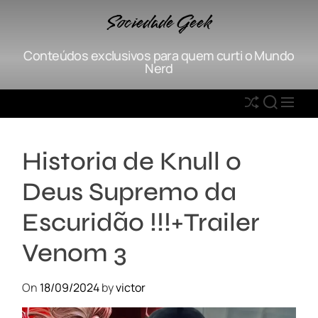
S
Sociedade Geek
k
i
Conteúdos exclusivos para quem curti o Mundo
p
Nerd
t
o
S
S
M
c
h
E
E
o
u
A
N
n
Historia de Knull o
ff
R
U
t
l
C
e
Deus Supremo da
e
H
n
t
Escuridão !!!+Trailer
Venom 3
On
18/09/2024
by
victor