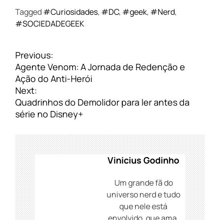
Tagged
#Curiosidades
,
#DC
,
#geek
,
#Nerd
,
#SOCIEDADEGEEK
N
Previous:
a
Agente Venom: A Jornada de Redenção e
v
Ação do Anti-Herói
e
Next:
g
Quadrinhos do Demolidor para ler antes da
a
série no Disney+
ç
ã
o
d
Vinicius Godinho
e
P
Um grande fã do
o
universo nerd e tudo
s
que nele está
t
envolvido, que ama,