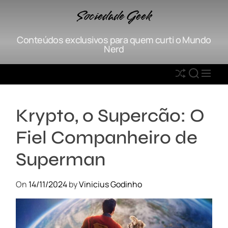
S
Sociedade Geek
k
i
Conteúdos exclusivos para quem curti o Mundo
p
Nerd
t
o
S
S
M
c
h
E
E
o
u
A
N
n
Krypto, o Supercão: O
ff
R
U
t
l
C
e
Fiel Companheiro de
e
H
n
t
Superman
On
14/11/2024
by
Vinicius Godinho