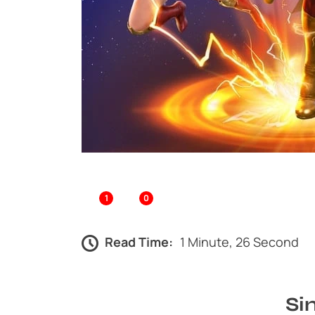
1
0
Read Time:
1 Minute, 26 Second
Si