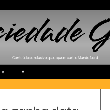
ciedade G
Conteúdos exclusivos para quem curti o Mundo Nerd
s
Séries
Games