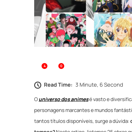
4
0
Read Time:
3 Minute, 6 Second
O
universo dos animes
é vasto e diversif
personagens marcantes e mundos fantásti
tantos títulos disponíveis, surge a dúvida:
tempos?
Neste artigo, listamos 25 obras 