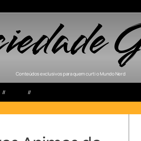
ciedade G
Conteúdos exclusivos para quem curti o Mundo Nerd
s
Séries
Games