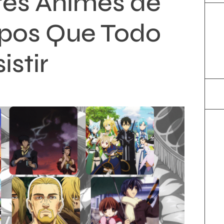
res Animes de
pos Que Todo
istir