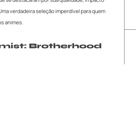
 Uma verdadeira seleção imperdível para quem
os animes.
emist: Brotherhood