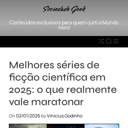
S
Sociedade Geek
k
i
Conteúdos exclusivos para quem curti o Mundo
p
Nerd
t
o
S
S
M
c
h
E
E
o
u
A
N
n
Melhores séries de
ff
R
U
t
l
C
e
ficção científica em
e
H
n
t
2025: o que realmente
vale maratonar
On
02/01/2026
by
Vinicius Godinho