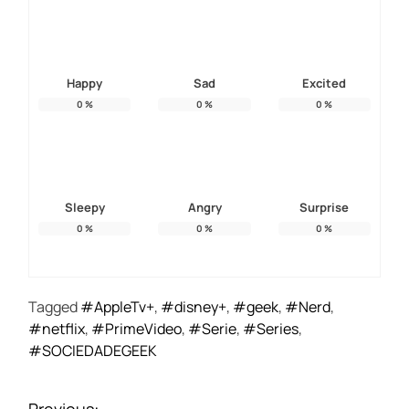
Happy
Sad
Excited
0
%
0
%
0
%
Sleepy
Angry
Surprise
0
%
0
%
0
%
Tagged
#AppleTv+
,
#disney+
,
#geek
,
#Nerd
,
#netflix
,
#PrimeVideo
,
#Serie
,
#Series
,
#SOCIEDADEGEEK
N