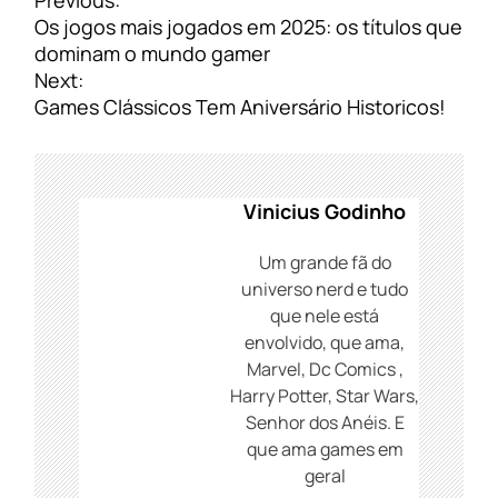
Previous:
a
Os jogos mais jogados em 2025: os títulos que
v
dominam o mundo gamer
e
Next:
g
Games Clássicos Tem Aniversário Historicos!
a
ç
ã
o
Vinicius Godinho
d
e
Um grande fã do
P
universo nerd e tudo
o
que nele está
s
envolvido, que ama,
t
Marvel, Dc Comics ,
Harry Potter, Star Wars,
Senhor dos Anéis. E
que ama games em
geral