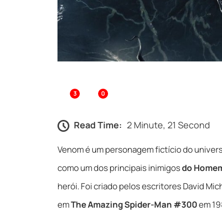
3
0
Read Time:
2 Minute, 21 Second
Venom é um personagem fictício do univer
como um dos principais inimigos
do Home
herói. Foi criado pelos escritores David Mi
em
The Amazing Spider-Man #300
em 19