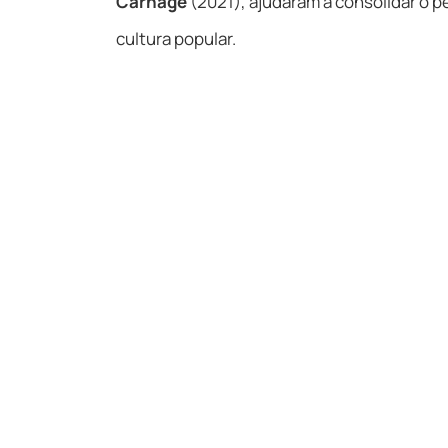
Carnage
(2021), ajudaram a consolidar o 
cultura popular.