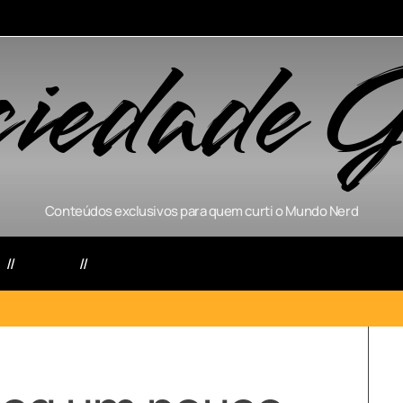
ciedade G
Conteúdos exclusivos para quem curti o Mundo Nerd
s
Séries
Games