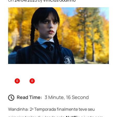
On
24/04/2025
by
Vinicius Godinho
0
0
Read Time:
3 Minute, 16 Second
Wandinha: 2ª Temporada finalmente teve seu