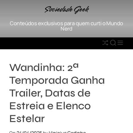
S
Sociedade Geek
k
i
Conteúdos exclusivos para quem curti o Mundo
p
Nerd
t
o
S
S
M
c
h
E
E
o
u
A
N
n
Wandinha: 2ª
ff
R
U
t
l
C
e
Temporada Ganha
e
H
n
t
Trailer, Datas de
Estreia e Elenco
Estelar