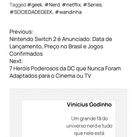
Tagged
#geek
,
#Nerd
,
#netflix
,
#Series
,
#SOCIEDADEGEEK
,
#wandinha
N
Previous:
a
Nintendo Switch 2 é Anunciado: Data de
v
Lançamento, Preço no Brasil e Jogos
e
Confirmados
g
Next:
a
7 Heróis Poderosos da DC que Nunca Foram
ç
Adaptados para o Cinema ou TV
ã
o
d
e
Vinicius Godinho
P
o
Um grande fã do
s
universo nerd e tudo
t
que nele está