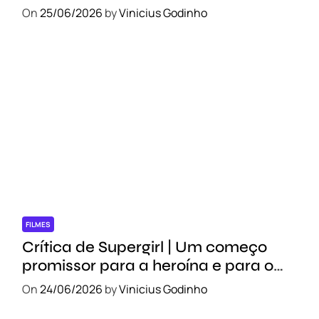
meio do caminho
On
25/06/2026
by
Vinicius Godinho
FILMES
Crítica de Supergirl | Um começo
promissor para a heroína e para o
novo DCU
On
24/06/2026
by
Vinicius Godinho