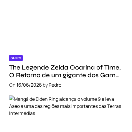
GAMES
The Legende Zelda Ocarina of Time,
O Retorno de um gigante dos Games
!!!
On
16/06/2026
by
Pedro