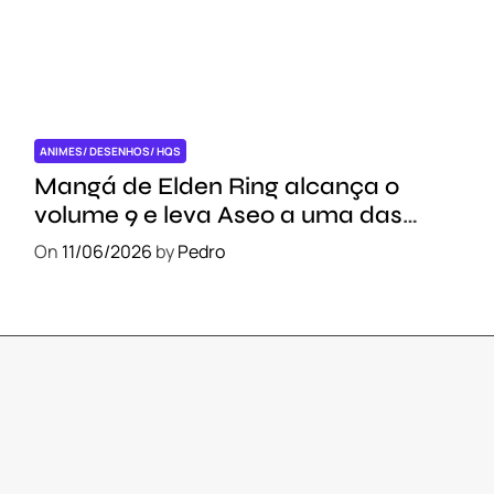
ANIMES/ DESENHOS/ HQS
Mangá de Elden Ring alcança o
volume 9 e leva Aseo a uma das
regiões mais importantes das Terras
On
11/06/2026
by
Pedro
Intermédias