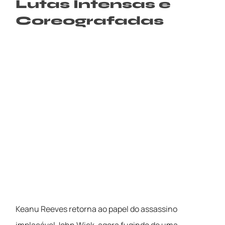
Lutas Intensas e
Coreografadas
Keanu Reeves retorna ao papel do assassino
implacável John Wick, agora fugindo de uma