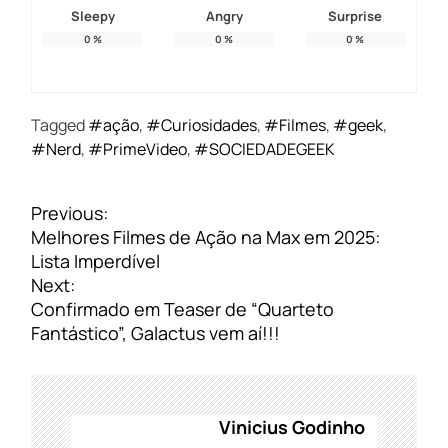
Sleepy
Angry
Surprise
0
%
0
%
0
%
Tagged
#ação
,
#Curiosidades
,
#Filmes
,
#geek
,
#Nerd
,
#PrimeVideo
,
#SOCIEDADEGEEK
N
Previous:
a
Melhores Filmes de Ação na Max em 2025:
v
Lista Imperdível
e
Next:
g
Confirmado em Teaser de “Quarteto
a
Fantástico”, Galactus vem aí!!!
ç
ã
o
d
Vinicius Godinho