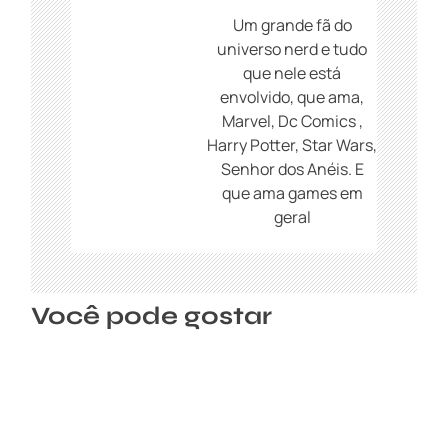
e
P
Um grande fã do
o
universo nerd e tudo
s
que nele está
t
envolvido, que ama,
Marvel, Dc Comics ,
Harry Potter, Star Wars,
Senhor dos Anéis. E
que ama games em
geral
Você pode gostar