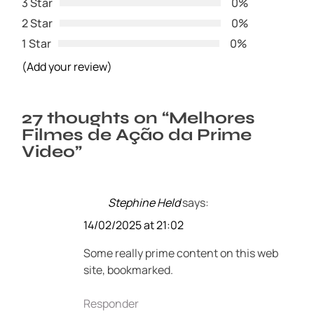
3 Star
0%
2 Star
0%
1 Star
0%
(Add your review)
27 thoughts on “
Melhores
Filmes de Ação da Prime
Video
”
Stephine Held
says:
14/02/2025 at 21:02
Some really prime content on this web
site, bookmarked.
Responder