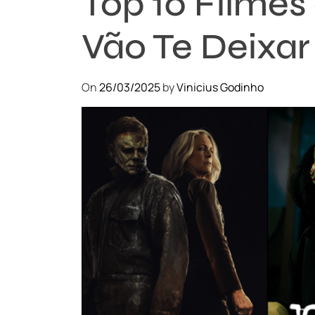
Top 10 Filmes
Vão Te Deixa
On
26/03/2025
by
Vinicius Godinho