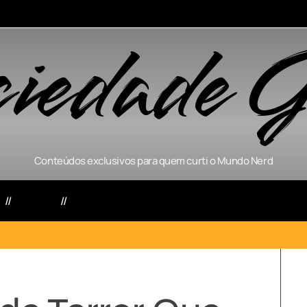
ciedade G
Conteúdos exclusivos para quem curti o Mundo Nerd
s
Séries
Games