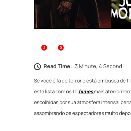
2
0
Read Time:
3 Minute, 4 Second
Se você é fã de terror e está em busca de 
esta lista com os 10
filmes
mais aterroriza
escolhidas por sua atmosfera intensa, cen
assombrando os espectadores muito depois